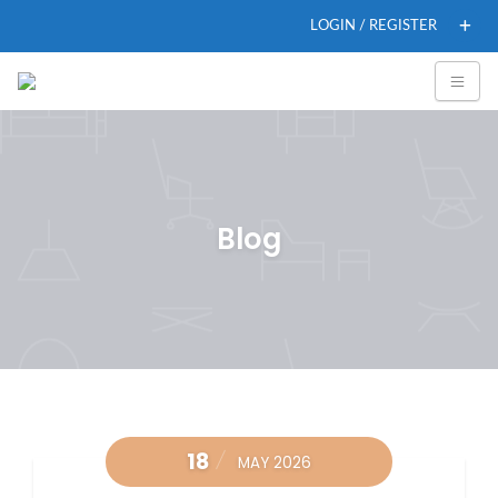
LOGIN / REGISTER
Blog
18
MAY 2026